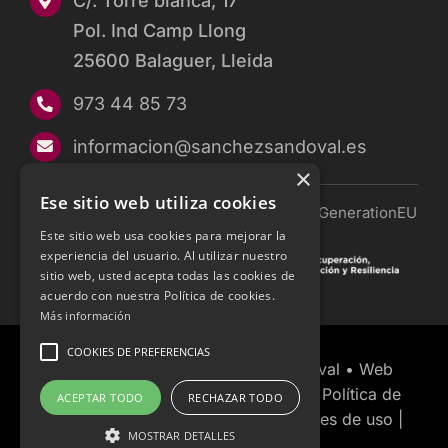
C/. Torre blanca, 17
Pol. Ind Camp Llong
25600 Balaguer, Lleida
973 44 85 73
informacion@sanchezsandoval.es
×
Ese sitio web utiliza cookies
Financiado por la Unión Europea — NextGenerationEU
Este sitio web usa cookies para mejorar la
experiencia del usuario. Al utilizar nuestro
sitio web, usted acepta todas las cookies de
acuerdo con nuestra Política de cookies.
Más información
COOKIES DE PREFERENCIAS
© Copyright 2026 Sánchez Sandoval • Web
desarrollada por
•
Política de
ACEPTAR TODO
RECHAZAR TODO
Privacidad
|
Aviso Legal y condiciones de uso
|
MOSTRAR DETALLES
Política de Cookies